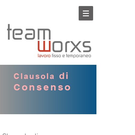
di
Clausola
onsenso
C